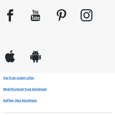
facebook
youtube
pinterest
instagram
appleinc
android
Vertrag widerrufen
Mobilfunkvertrag kündigen
Kaffee-Abo kündigen