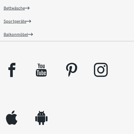
Bettwäsche
Sportgeräte
Balkonmöbel
facebook
youtube
pinterest
instagram
appleinc
android