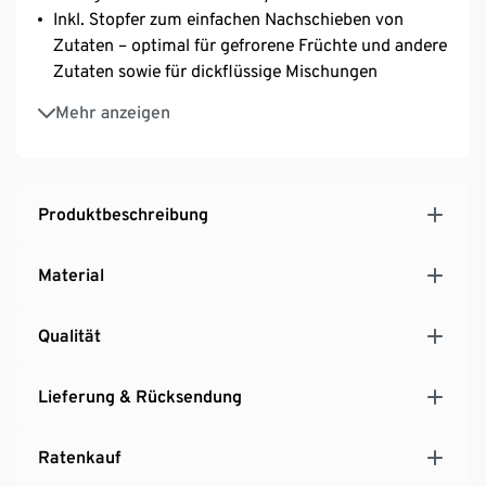
Inkl. Stopfer zum einfachen Nachschieben von
Zutaten – optimal für gefrorene Früchte und andere
Zutaten sowie für dickflüssige Mischungen
3 Automatik-Programme für Smoothies, Crushed
Mehr anzeigen
Ice und Reinigung
Einfache Reinigung dank spülmaschinengeeigneter
Einzelteile
Produktbeschreibung
Material
Qualität
Lieferung & Rücksendung
Ratenkauf