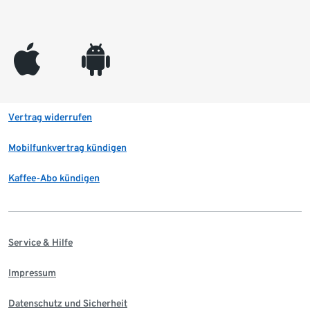
appleinc
android
Vertrag widerrufen
Mobilfunkvertrag kündigen
Kaffee-Abo kündigen
Service & Hilfe
Impressum
Datenschutz und Sicherheit