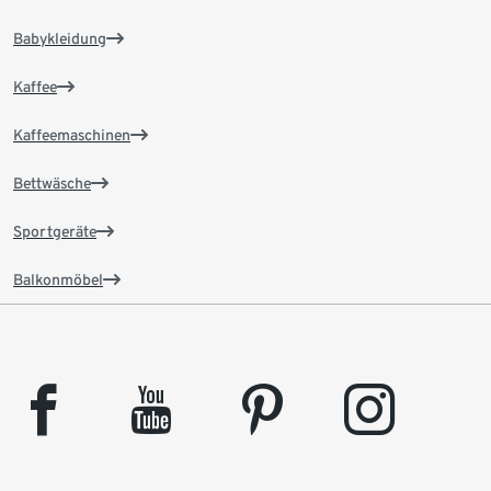
Babykleidung
Kaffee
Kaffeemaschinen
Bettwäsche
Sportgeräte
Balkonmöbel
facebook
youtube
pinterest
instagram