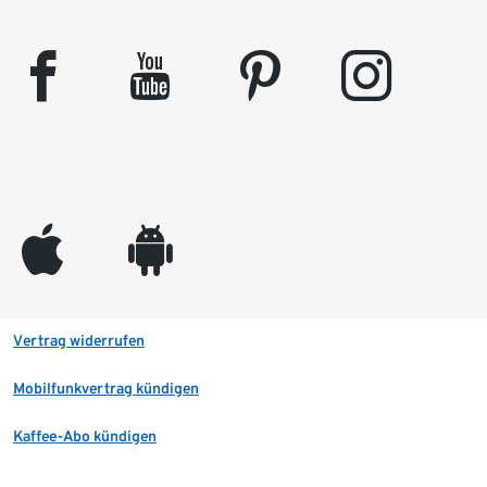
facebook
youtube
pinterest
instagram
appleinc
android
Vertrag widerrufen
Mobilfunkvertrag kündigen
Kaffee-Abo kündigen