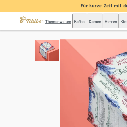
Für kurze Zeit mit d
Themenwelten
Kaffee
Damen
Herren
Kin