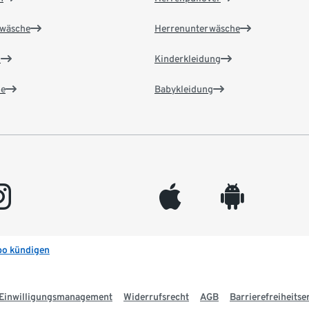
wäsche
Herrenunterwäsche
n
Kinderkleidung
e
Babykleidung
gram
appleinc
android
bo kündigen
Einwilligungsmanagement
Widerrufsrecht
AGB
Barrierefreiheitse