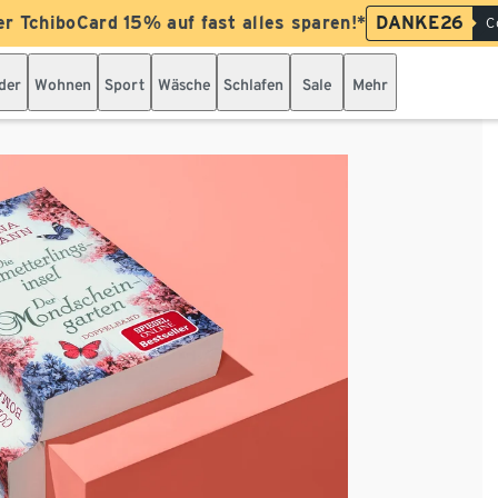
er TchiboCard 15% auf fast alles sparen!*
DANKE26
C
der
Wohnen
Sport
Wäsche
Schlafen
Sale
Mehr