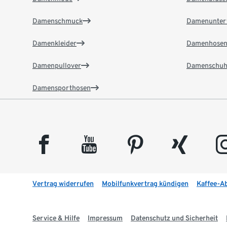
Damenschmuck
Damenunter
Damenkleider
Damenhose
Damenpullover
Damenschuh
Damensporthosen
facebook
youtube
pinterest
xing
insta
Vertrag widerrufen
Mobilfunkvertrag kündigen
Kaffee-A
Service & Hilfe
Impressum
Datenschutz und Sicherheit