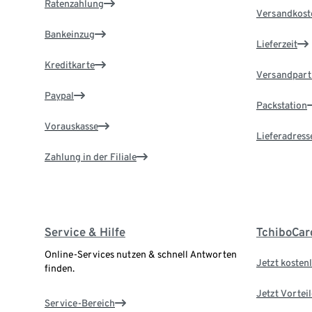
Ratenzahlung
Versandkost
Bankeinzug
Lieferzeit
Kreditkarte
Versandpart
Paypal
Packstation
Vorauskasse
Lieferadress
Zahlung in der Filiale
Service & Hilfe
TchiboCar
Online-Services nutzen & schnell Antworten
Jetzt kostenl
finden.
Jetzt Vortei
Service-Bereich