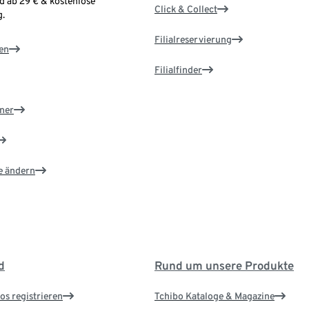
d ab 29 € & kostenlose
Click & Collect
.
Filialreservierung
en
Filialfinder
ner
e ändern
d
Rund um unsere Produkte
os registrieren
Tchibo Kataloge & Magazine