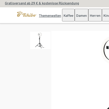
Gratisversand ab 29 € & kostenlose Rücksendung
Themenwelten
Kaffee
Damen
Herren
Kin