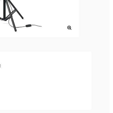
t
9,5 cm)