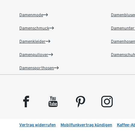
Damenmode
Damenbluse
Damenschmuck
Damenunter
Damenkleider
Damenhose
Damenpullover
Damenschuh
Damensporthosen
facebook
youtube
pinterest
instagram
Vertrag widerrufen
Mobilfunkvertrag kündigen
Kaffee-A