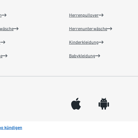
n
Herrenpullover
wäsche
Herrenunterwäsche
n
Kinderkleidung
e
Babykleidung
appleinc
android
bo kündigen