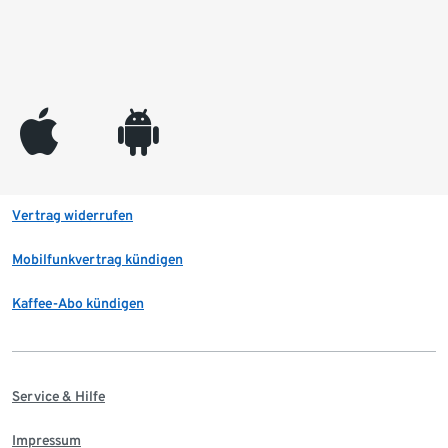
appleinc
android
Vertrag widerrufen
Mobilfunkvertrag kündigen
Kaffee-Abo kündigen
Service & Hilfe
Impressum