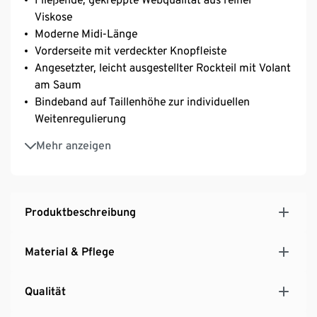
Viskose
Moderne Midi-Länge
Vorderseite mit verdeckter Knopfleiste
Angesetzter, leicht ausgestellter Rockteil mit Volant
am Saum
Bindeband auf Taillenhöhe zur individuellen
Weitenregulierung
Voluminöser Ärmel mit elastischem Abschluss
Mehr anzeigen
Oben Bluse, unten Kleid – stilvoller Allrounder mit
Blumenmuster
Mit Sneakern und High Heels kombinierbar
Produktbeschreibung
Material & Pflege
Qualität