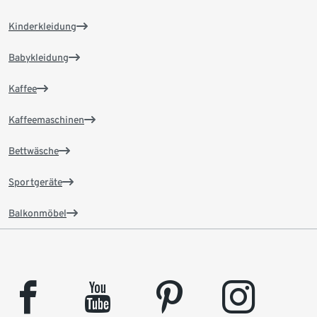
Kinderkleidung
Babykleidung
Kaffee
Kaffeemaschinen
Bettwäsche
Sportgeräte
Balkonmöbel
facebook
youtube
pinterest
instagram