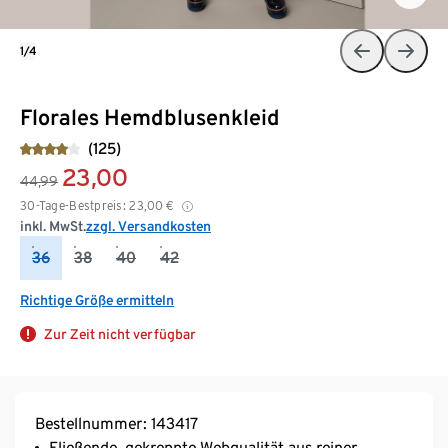
1/4
Florales Hemdblusenkleid
(125)
23,00
44,99
30-Tage-Bestpreis:
23,00
€
inkl. MwSt.
zzgl. Versandkosten
36
38
40
42
Richtige Größe ermitteln
Zur Zeit nicht verfügbar
Bestellnummer: 143417
Fließende, gekreppte Webqualität aus reiner