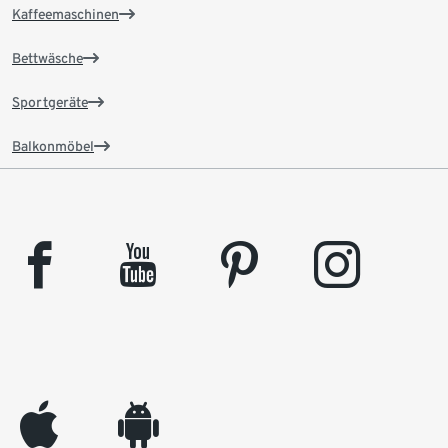
Kaffeemaschinen
Bettwäsche
Sportgeräte
Balkonmöbel
facebook
youtube
pinterest
instagram
appleinc
android