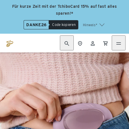
Für kurze Zeit mit der TchiboCard 15% auf fast alles
sparen!*
DANKE26
Code kopieren
Hinweis*