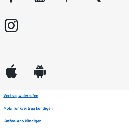
instagram
appleinc
android
Vertrag widerrufen
Mobilfunkvertrag kündigen
Kaffee-Abo kündigen