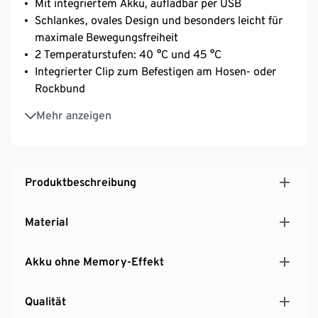
Mit integriertem Akku, aufladbar per USB
Schlankes, ovales Design und besonders leicht für
maximale Bewegungsfreiheit
2 Temperaturstufen: 40 °C und 45 °C
Integrierter Clip zum Befestigen am Hosen- oder
Rockbund
Akkulaufzeit ca. 90 Minuten, inkl. USB-Ladekabel
Mehr anzeigen
Weiches und angenehmes Material, kann direkt auf
der Haut getragen werden
Auch geeignet für den Lendenwirbel-Bereich
Produktbeschreibung
Material
Akku ohne Memory-Effekt
Qualität