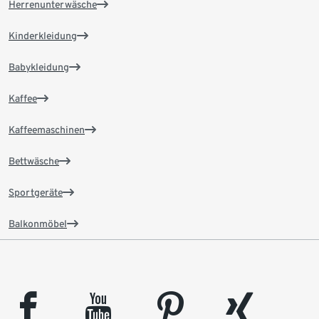
Herrenunterwäsche
Kinderkleidung
Babykleidung
Kaffee
Kaffeemaschinen
Bettwäsche
Sportgeräte
Balkonmöbel
facebook
youtube
pinterest
xing