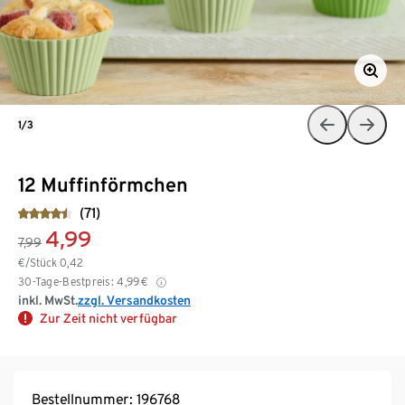
1/3
12 Muffinförmchen
(71)
4,99
7,99
€/Stück
0,42
30-Tage-Bestpreis:
4,99
€
inkl. MwSt.
zzgl. Versandkosten
Zur Zeit nicht verfügbar
Bestellnummer: 196768