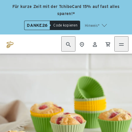
Für kurze Zeit mit der TchiboCard 15% auf fast alles
sparen!*
DANKE26
Code kopieren
Hinweis*