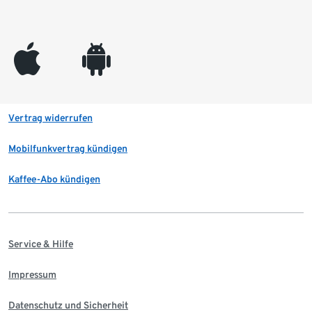
appleinc
android
Vertrag widerrufen
Mobilfunkvertrag kündigen
Kaffee-Abo kündigen
Service & Hilfe
Impressum
Datenschutz und Sicherheit