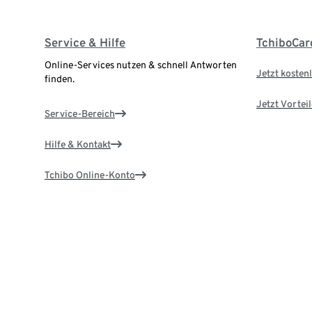
Service & Hilfe
TchiboCar
Online-Services nutzen & schnell Antworten
Jetzt kostenl
finden.
Jetzt Vortei
Service-Bereich
Hilfe & Kontakt
Tchibo Online-Konto