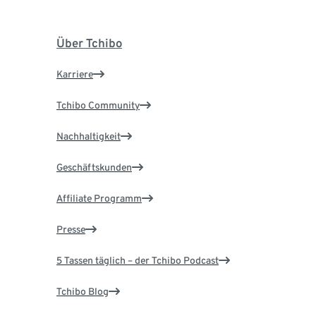
Über Tchibo
Karriere
Tchibo Community
Nachhaltigkeit
Geschäftskunden
Affiliate Programm
Presse
5 Tassen täglich – der Tchibo Podcast
Tchibo Blog