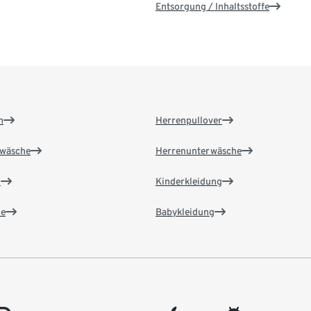
Entsorgung / Inhaltsstoffe
n
Herrenpullover
wäsche
Herrenunterwäsche
n
Kinderkleidung
e
Babykleidung