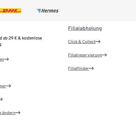
Filialabholung
d ab 29 € & kostenlose
Click & Collect
.
Filialreservierung
en
Filialfinder
ner
e ändern