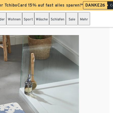
er TchiboCard 15% auf fast alles sparen!*
DANKE26
C
der
Wohnen
Sport
Wäsche
Schlafen
Sale
Mehr