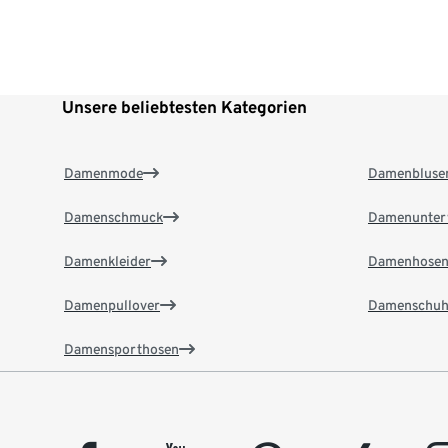
Unsere beliebtesten Kategorien
Damenmode
Damenbluse
Damenschmuck
Damenunter
Damenkleider
Damenhose
Damenpullover
Damenschuh
Damensporthosen