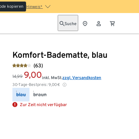
ode kopieren
Hinweis*
Suche
Komfort-Badematte, blau
(63)
9,00
14,99
inkl. MwSt.
zzgl. Versandkosten
30-Tage-Bestpreis:
9,00
€
blau
braun
Zur Zeit nicht verfügbar