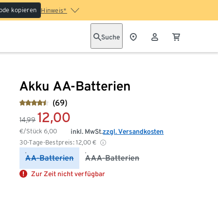
ode kopieren
Hinweis*
Suche
Akku AA-Batterien
(69)
12,00
14,99
€/Stück
6,00
inkl. MwSt.
zzgl. Versandkosten
30-Tage-Bestpreis:
12,00
€
AA-Batterien
AAA-Batterien
Zur Zeit nicht verfügbar