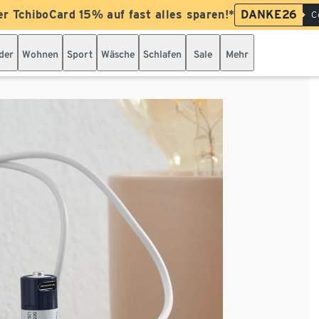
er TchiboCard 15% auf fast alles sparen!*
DANKE26
C
der
Wohnen
Sport
Wäsche
Schlafen
Sale
Mehr