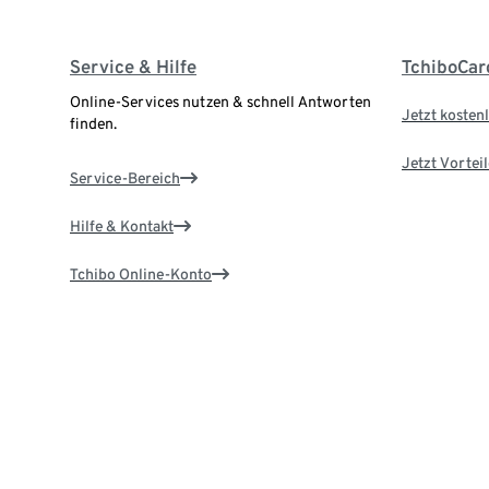
Service & Hilfe
TchiboCar
Online-Services nutzen & schnell Antworten
Jetzt kostenl
finden.
Jetzt Vortei
Service-Bereich
Hilfe & Kontakt
Tchibo Online-Konto