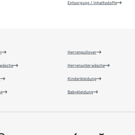
Entsorgung / Inhaltsstoffe
n
Herrenpullover
wäsche
Herrenunterwäsche
n
Kinderkleidung
e
Babykleidung