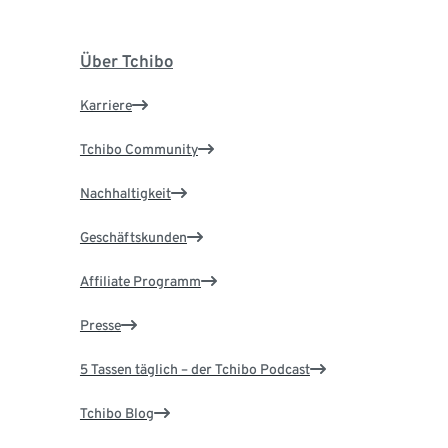
Über Tchibo
Karriere
Tchibo Community
Nachhaltigkeit
Geschäftskunden
Affiliate Programm
Presse
5 Tassen täglich – der Tchibo Podcast
Tchibo Blog