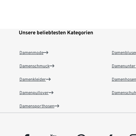
Unsere beliebtesten Kategorien
Damenmode
Damenbluse
Damenschmuck
Damenunter
Damenkleider
Damenhose
Damenpullover
Damenschuh
Damensporthosen