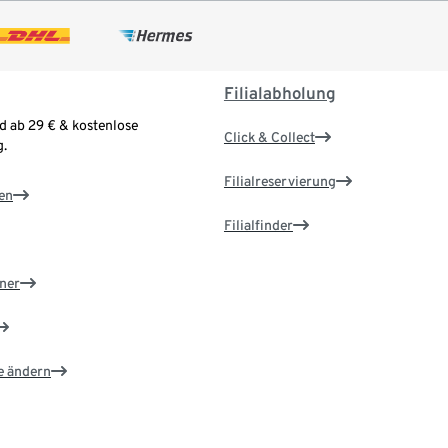
Filialabholung
d ab 29 € & kostenlose
Click & Collect
.
Filialreservierung
en
Filialfinder
ner
e ändern