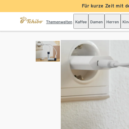
Für kurze Zeit mit d
Themenwelten
Kaffee
Damen
Herren
Kin