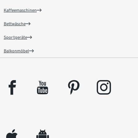
Kaffeemaschinen
Bettwäsche
Sportgeräte
Balkonmöbel
facebook
youtube
pinterest
instagram
appleinc
android