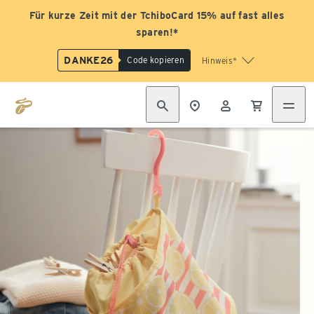
Für kurze Zeit mit der TchiboCard 15% auf fast alles
sparen!*
DANKE26
Code kopieren
Hinweis*