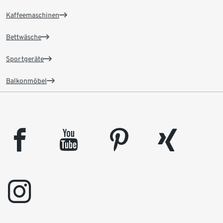
Kaffeemaschinen
Bettwäsche
Sportgeräte
Balkonmöbel
facebook
youtube
pinterest
xing
instagram