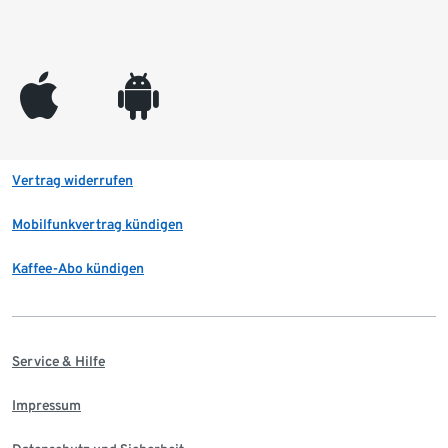
appleinc
android
Vertrag widerrufen
Mobilfunkvertrag kündigen
Kaffee-Abo kündigen
Service & Hilfe
Impressum