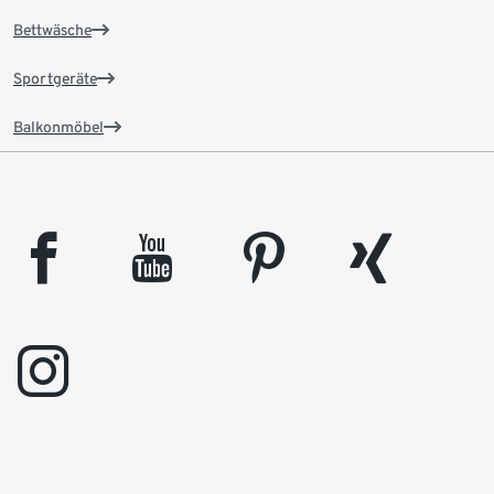
Bettwäsche
Sportgeräte
Balkonmöbel
facebook
youtube
pinterest
xing
instagram