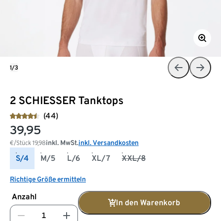
1/3
2 SCHIESSER Tanktops
(44)
39,95
inkl. MwSt.
inkl. Versandkosten
€/Stück
19,98
S/4
M/5
L/6
XL/7
XXL/8
Richtige Größe ermitteln
Anzahl
In den Warenkorb