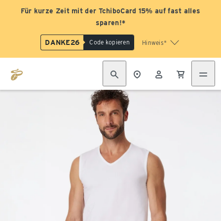
Für kurze Zeit mit der TchiboCard 15% auf fast alles
sparen!*
DANKE26
Code kopieren
Hinweis*