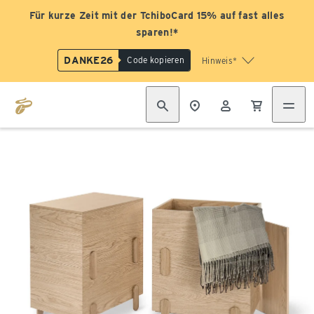
Für kurze Zeit mit der TchiboCard 15% auf fast alles
sparen!*
DANKE26
Code kopieren
Hinweis*