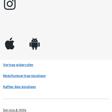
instagram
appleinc
android
Vertrag widerrufen
Mobilfunkvertrag kündigen
Kaffee-Abo kündigen
Service & Hilfe