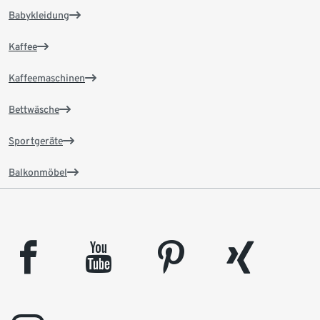
Babykleidung
Kaffee
Kaffeemaschinen
Bettwäsche
Sportgeräte
Balkonmöbel
facebook
youtube
pinterest
xing