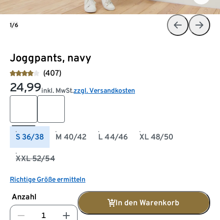
1/6
Joggpants, navy
(407)
24,99
inkl. MwSt.
zzgl. Versandkosten
S 36/38
M 40/42
L 44/46
XL 48/50
XXL 52/54
Richtige Größe ermitteln
Anzahl
In den Warenkorb