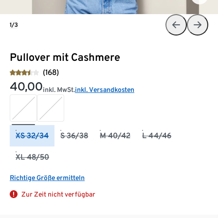
1/3
Pullover mit Cashmere
(168)
40,00
inkl. MwSt.
inkl. Versandkosten
XS 32/34
S 36/38
M 40/42
L 44/46
XL 48/50
Richtige Größe ermitteln
Zur Zeit nicht verfügbar