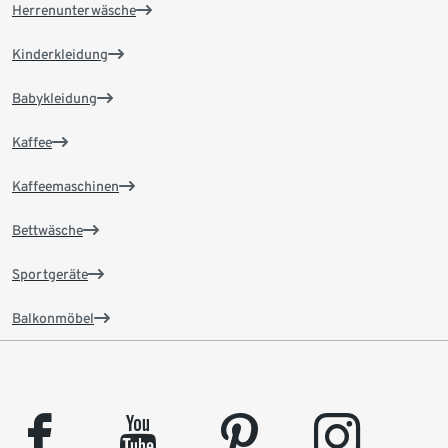
Herrenunterwäsche
Kinderkleidung
Babykleidung
Kaffee
Kaffeemaschinen
Bettwäsche
Sportgeräte
Balkonmöbel
facebook
youtube
pinterest
instagram