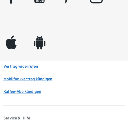
appleinc
android
Vertrag widerrufen
Mobilfunkvertrag kündigen
Kaffee-Abo kündigen
Service & Hilfe