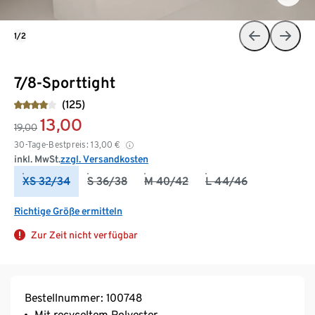
1/2
7/8-Sporttight
(125)
13,00
19,00
30-Tage-Bestpreis:
13,00
€
inkl. MwSt.
zzgl. Versandkosten
XS 32/34
S 36/38
M 40/42
L 44/46
Richtige Größe ermitteln
Zur Zeit nicht verfügbar
Bestellnummer: 100748
Mit recyceltem Polyester