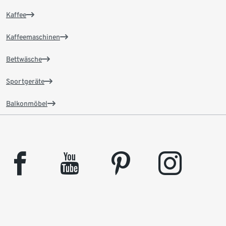
Kaffee
Kaffeemaschinen
Bettwäsche
Sportgeräte
Balkonmöbel
facebook
youtube
pinterest
instagram