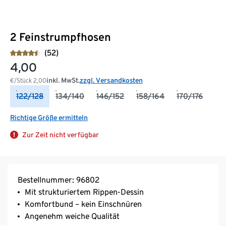
2 Feinstrumpfhosen
(52)
4,00
inkl. MwSt.
zzgl. Versandkosten
€/Stück
2,00
122/128
134/140
146/152
158/164
170/176
Richtige Größe ermitteln
Zur Zeit nicht verfügbar
Bestellnummer: 96802
Mit strukturiertem Rippen-Dessin
Komfortbund – kein Einschnüren
Angenehm weiche Qualität