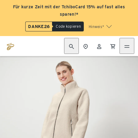
Für kurze Zeit mit der TchiboCard 15% auf fast alles
sparen!*
DANKE26
Code kopieren
Hinweis*