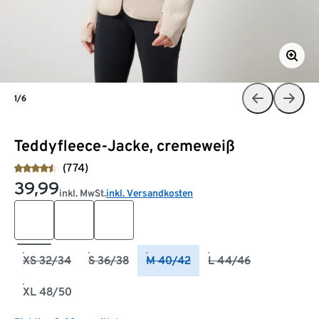
1/6
Teddyfleece-Jacke, cremeweiß
(774)
39,99
inkl. MwSt.
inkl. Versandkosten
XS 32/34
S 36/38
M 40/42
L 44/46
XL 48/50