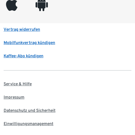
appleinc
android
Vertrag widerrufen
Mobilfunkvertrag kündigen
Kaffee-Abo kündigen
Service & Hilfe
Impressum
Datenschutz und Sicherheit
Einwilligungsmanagement