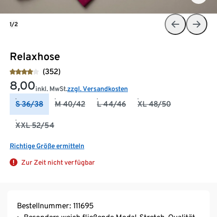
1/2
Relaxhose
(352)
8,00
inkl. MwSt.
zzgl. Versandkosten
S 36/38
M 40/42
L 44/46
XL 48/50
XXL 52/54
Richtige Größe ermitteln
Zur Zeit nicht verfügbar
Bestellnummer: 111695