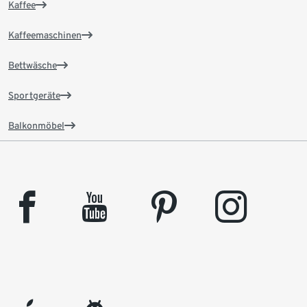
Kaffee
Kaffeemaschinen
Bettwäsche
Sportgeräte
Balkonmöbel
facebook
youtube
pinterest
instagram