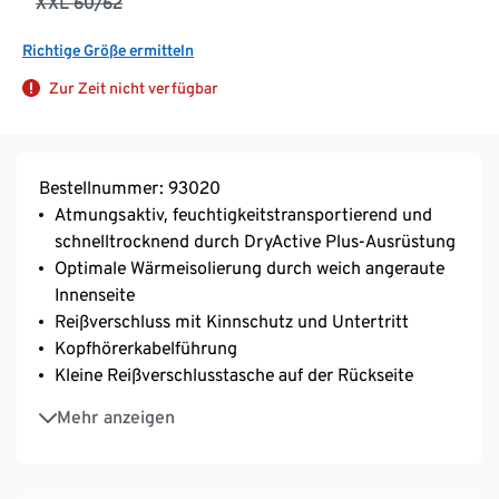
XXL 60/62
Richtige Größe ermitteln
Zur Zeit nicht verfügbar
Bestellnummer: 93020
Atmungsaktiv, feuchtigkeitstransportierend und
schnelltrocknend durch DryActive Plus-Ausrüstung
Optimale Wärmeisolierung durch weich angeraute
Innenseite
Reißverschluss mit Kinnschutz und Untertritt
Kopfhörerkabelführung
Kleine Reißverschlusstasche auf der Rückseite
Ärmelabschluss mit Daumenloch
Mehr anzeigen
Mit Elasthan: formbeständig, perfekter Sitz bei
voller Bewegungsfreiheit
Raglanärmel für optimale Bewegungfreiheit