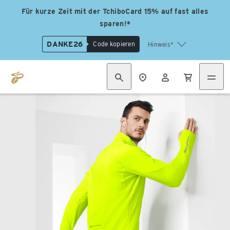
Für kurze Zeit mit der TchiboCard 15% auf fast alles
sparen!*
DANKE26
Code kopieren
Hinweis*