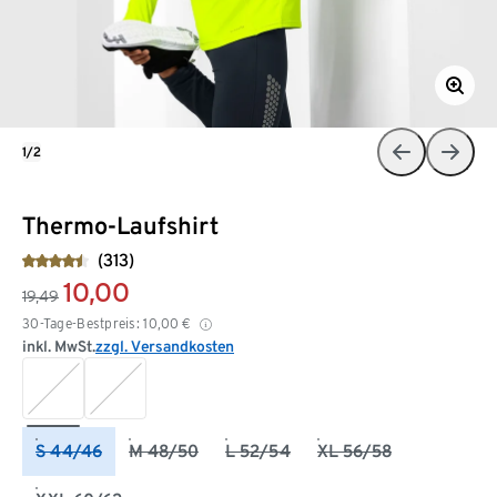
1/2
Thermo-Laufshirt
(313)
10,00
19,49
30-Tage-Bestpreis:
10,00
€
inkl. MwSt.
zzgl. Versandkosten
S 44/46
M 48/50
L 52/54
XL 56/58