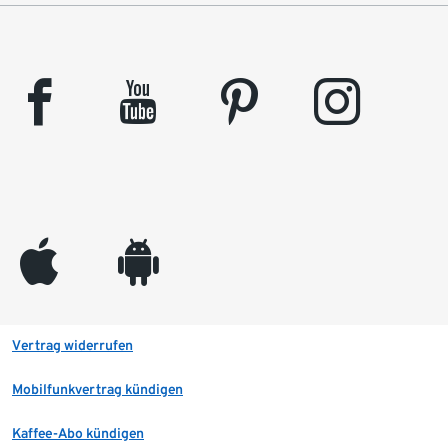
facebook
youtube
pinterest
instagram
appleinc
android
Vertrag widerrufen
Mobilfunkvertrag kündigen
Kaffee-Abo kündigen