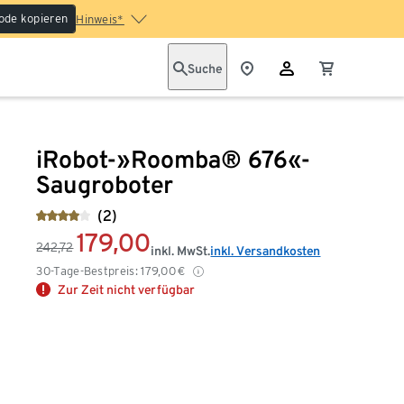
ode kopieren
Hinweis*
Suche
iRobot-»Roomba® 676«-
Saugroboter
(2)
179,00
242,72
inkl. MwSt.
inkl. Versandkosten
30-Tage-Bestpreis:
179,00
€
Zur Zeit nicht verfügbar