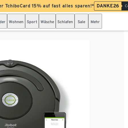
er TchiboCard 15% auf fast alles sparen!*
DANKE26
C
der
Wohnen
Sport
Wäsche
Schlafen
Sale
Mehr