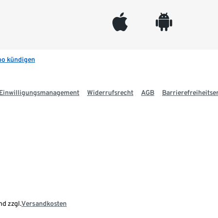
appleinc
android
bo kündigen
Einwilligungsmanagement
Widerrufsrecht
AGB
Barrierefreiheitse
nd zzgl.
Versandkosten