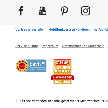
facebook
youtube
pinterest
instagram
Vertrag widerrufen
Mobilfunkvertrag kündigen
Kaffee-A
Service & Hilfe
Impressum
Datenschutz und Sicherheit
Alle Preise verstehen sich inkl. gesetzlicher Mehrwertsteuer u