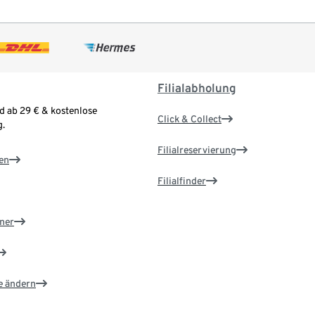
Filialabholung
d ab 29 € & kostenlose
Click & Collect
.
Filialreservierung
en
Filialfinder
ner
e ändern