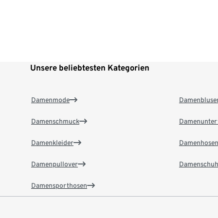
Unsere beliebtesten Kategorien
Damenmode
Damenbluse
Damenschmuck
Damenunter
Damenkleider
Damenhose
Damenpullover
Damenschuh
Damensporthosen