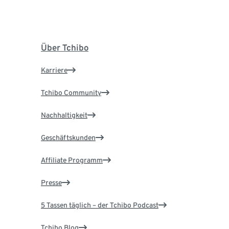
Über Tchibo
Karriere
Tchibo Community
Nachhaltigkeit
Geschäftskunden
Affiliate Programm
Presse
5 Tassen täglich – der Tchibo Podcast
Tchibo Blog