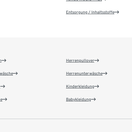
Entsorgung / Inhaltsstoffe
n
Herrenpullover
wäsche
Herrenunterwäsche
n
Kinderkleidung
e
Babykleidung