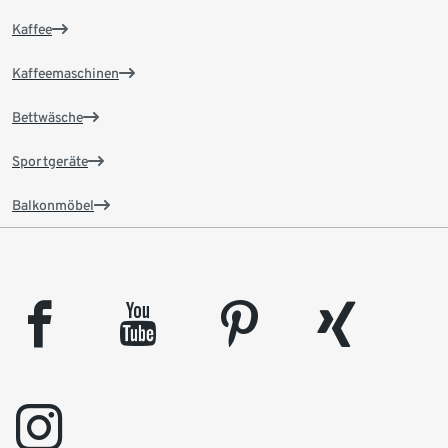
Kaffee
Kaffeemaschinen
Bettwäsche
Sportgeräte
Balkonmöbel
facebook
youtube
pinterest
xing
instagram