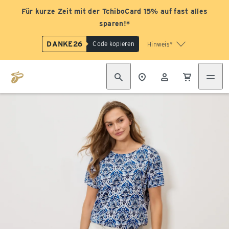
Für kurze Zeit mit der TchiboCard 15% auf fast alles
sparen!*
DANKE26
Code kopieren
Hinweis*