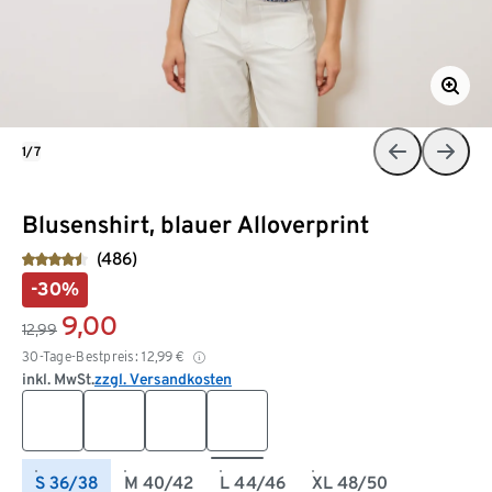
1/7
Blusenshirt, blauer Alloverprint
(486)
-30%
9,00
12,99
30-Tage-Bestpreis:
12,99
€
inkl. MwSt.
zzgl. Versandkosten
S 36/38
M 40/42
L 44/46
XL 48/50