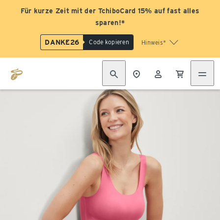
Für kurze Zeit mit der TchiboCard 15% auf fast alles
sparen!*
DANKE26
Code kopieren
Hinweis*