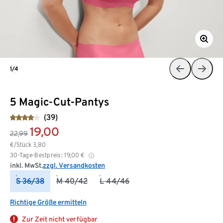
1/4
5 Magic-Cut-Pantys
(39)
19,00
22,99
€/Stück
3,80
30-Tage-Bestpreis:
19,00
€
inkl. MwSt.
zzgl. Versandkosten
S 36/38
M 40/42
L 44/46
Richtige Größe ermitteln
Zur Zeit nicht verfügbar