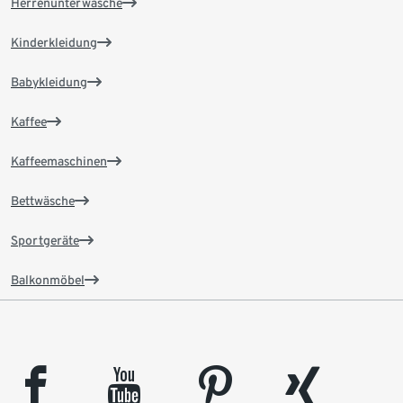
Herrenunterwäsche
Kinderkleidung
Babykleidung
Kaffee
Kaffeemaschinen
Bettwäsche
Sportgeräte
Balkonmöbel
facebook
youtube
pinterest
xing