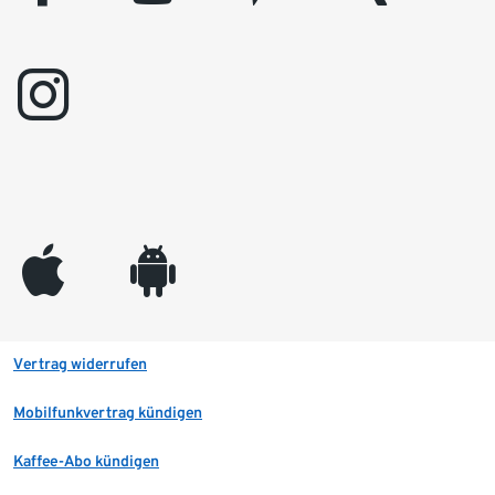
instagram
appleinc
android
Vertrag widerrufen
Mobilfunkvertrag kündigen
Kaffee-Abo kündigen