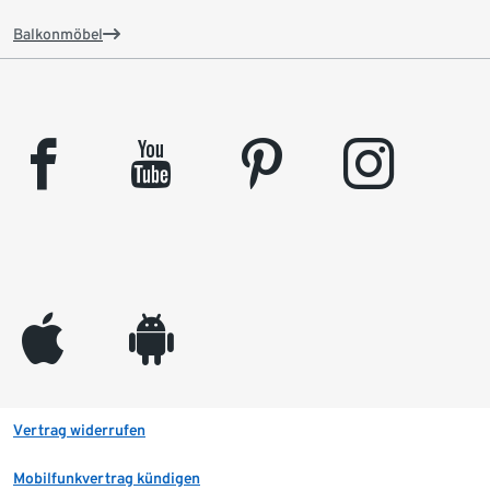
Balkonmöbel
facebook
youtube
pinterest
instagram
appleinc
android
Vertrag widerrufen
Mobilfunkvertrag kündigen