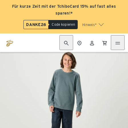
Für kurze Zeit mit der TchiboCard 15% auf fast alles
sparen!*
DANKE26
Code kopieren
Hinweis*