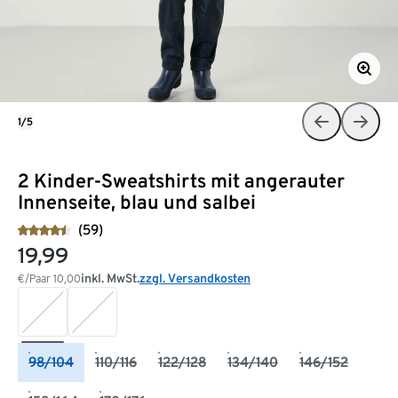
1/5
2 Kinder-Sweatshirts mit angerauter
Innenseite, blau und salbei
(59)
19,99
inkl. MwSt.
zzgl. Versandkosten
€/Paar
10,00
98/104
110/116
122/128
134/140
146/152