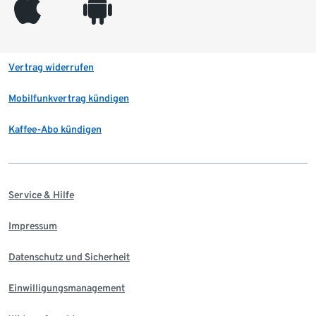
appleinc
android
Vertrag widerrufen
Mobilfunkvertrag kündigen
Kaffee-Abo kündigen
Service & Hilfe
Impressum
Datenschutz und Sicherheit
Einwilligungsmanagement