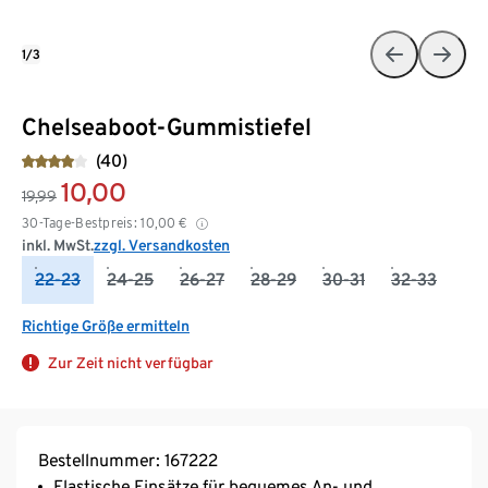
1/3
Chelseaboot-Gummistiefel
(40)
10,00
19,99
30-Tage-Bestpreis:
10,00
€
inkl. MwSt.
zzgl. Versandkosten
22-23
24-25
26-27
28-29
30-31
32-33
Richtige Größe ermitteln
Zur Zeit nicht verfügbar
Bestellnummer: 167222
Elastische Einsätze für bequemes An- und