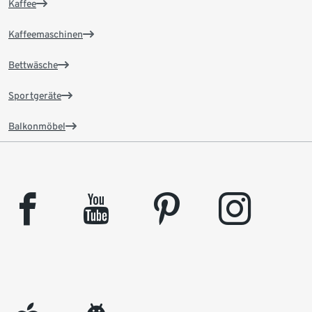
Kaffee
Kaffeemaschinen
Bettwäsche
Sportgeräte
Balkonmöbel
facebook
youtube
pinterest
instagram