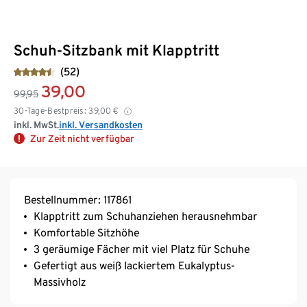
Schuh-Sitzbank mit Klapptritt
(52)
39,00
99,95
30-Tage-Bestpreis:
39,00
€
inkl. MwSt.
inkl. Versandkosten
Zur Zeit nicht verfügbar
Bestellnummer: 117861
Klapptritt zum Schuhanziehen herausnehmbar
Komfortable Sitzhöhe
3 geräumige Fächer mit viel Platz für Schuhe
Gefertigt aus weiß lackiertem Eukalyptus-
Massivholz