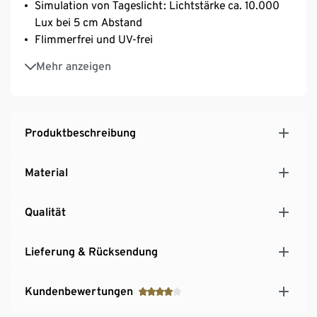
Simulation von Tageslicht: Lichtstärke ca. 10.000
Lux bei 5 cm Abstand
Flimmerfrei und UV-frei
Besonders helle und gleichmäßige Ausleuchtung
Mehr anzeigen
Helligkeit: 5 verschiedene Stufen
Beleuchtungsfläche ca. 20 x 12 cm
Variabel einsetzbarer Standfuß
Inkl. Netzadapter
Produktbeschreibung
Horizontal und vertikal anwendbar
Länge USB-Ladekabel ca. 180 cm
Material
Qualität
Lieferung & Rücksendung
Kundenbewertungen