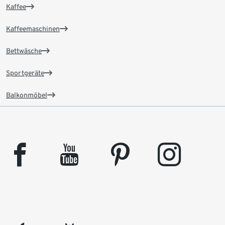
Kaffee
Kaffeemaschinen
Bettwäsche
Sportgeräte
Balkonmöbel
facebook
youtube
pinterest
instagram