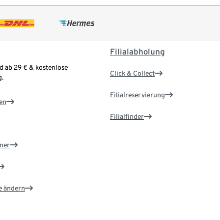
Filialabholung
d ab 29 € & kostenlose
Click & Collect
.
Filialreservierung
en
Filialfinder
ner
e ändern