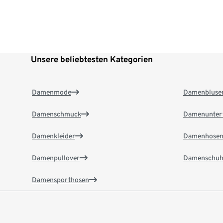
Unsere beliebtesten Kategorien
Damenmode
Damenbluse
Damenschmuck
Damenunter
Damenkleider
Damenhose
Damenpullover
Damenschuh
Damensporthosen