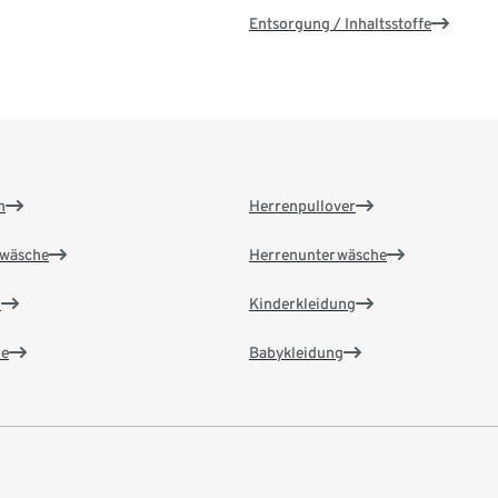
Entsorgung / Inhaltsstoffe
n
Herrenpullover
wäsche
Herrenunterwäsche
n
Kinderkleidung
e
Babykleidung