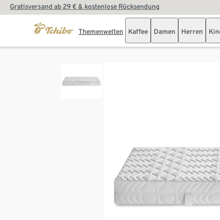
Gratisversand ab 29 € & kostenlose Rücksendung
Themenwelten
Kaffee
Damen
Herren
Kin