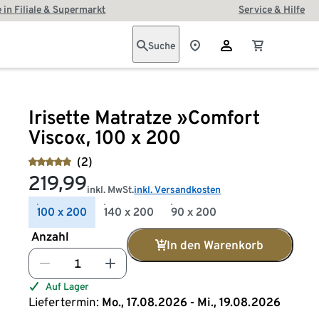
 in Filiale & Supermarkt
Service & Hilfe
Suche
Irisette Matratze »Comfort
Visco«, 100 x 200
(2)
219,99
inkl. MwSt.
inkl. Versandkosten
100 x 200
140 x 200
90 x 200
Anzahl
In den Warenkorb
Auf Lager
Liefertermin:
Mo., 17.08.2026 - Mi., 19.08.2026