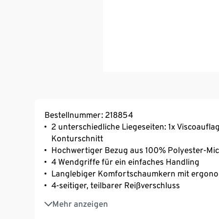
Bestellnummer: 218854
2 unterschiedliche Liegeseiten: 1x Viscoaufla
Konturschnitt
Hochwertiger Bezug aus 100% Polyester-Mic
4 Wendgriffe für ein einfaches Handling
Langlebiger Komfortschaumkern mit ergonom
4-seitiger, teilbarer Reißverschluss
Bezug abnehmbar und waschbar bis 60° C
Mehr anzeigen
Aufwendiger 3D-Konturschnitt für eine gut