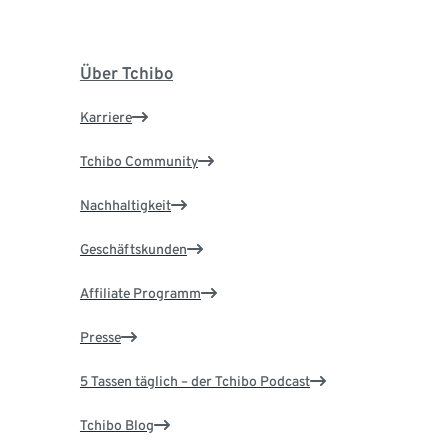
Über Tchibo
Karriere
Tchibo Community
Nachhaltigkeit
Geschäftskunden
Affiliate Programm
Presse
5 Tassen täglich – der Tchibo Podcast
Tchibo Blog