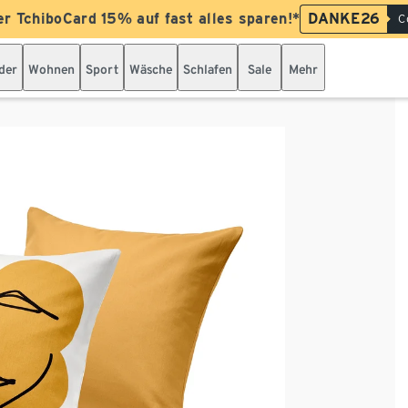
er TchiboCard 15% auf fast alles sparen!*
DANKE26
C
der
Wohnen
Sport
Wäsche
Schlafen
Sale
Mehr