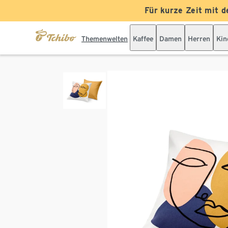
Für kurze Zeit mit d
Themenwelten
Kaffee
Damen
Herren
Kin