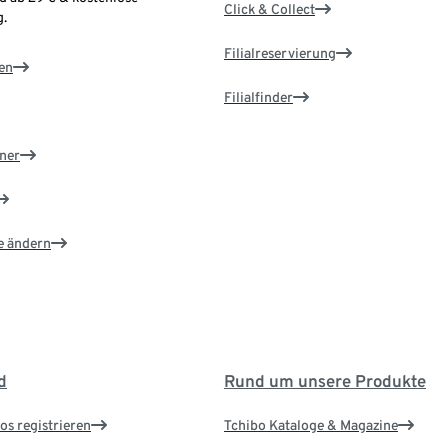
Click & Collect
.
Filialreservierung
en
Filialfinder
ner
e ändern
d
Rund um unsere Produkte
os registrieren
Tchibo Kataloge & Magazine