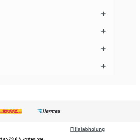
Filialabholung
d ab 29 € & kostenlose