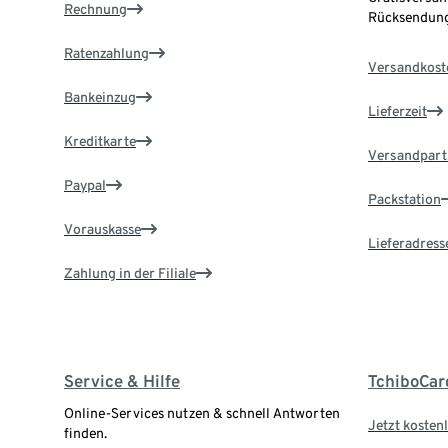
Rechnung
Rücksendung
Ratenzahlung
Versandkost
Bankeinzug
Lieferzeit
Kreditkarte
Versandpart
Paypal
Packstation
Vorauskasse
Lieferadress
Zahlung in der Filiale
Service & Hilfe
TchiboCar
Online-Services nutzen & schnell Antworten
Jetzt kostenl
finden.