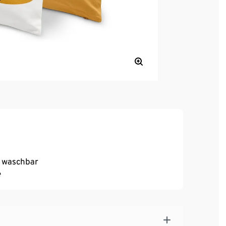
d waschbar
e