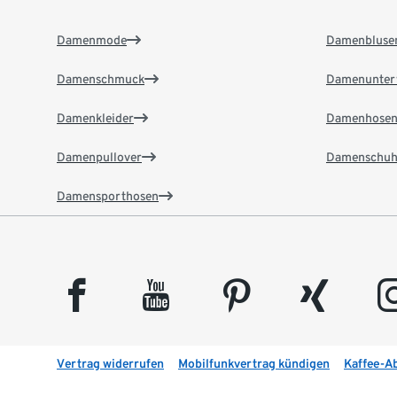
Damenmode
Damenbluse
Damenschmuck
Damenunter
Damenkleider
Damenhose
Damenpullover
Damenschuh
Damensporthosen
facebook
youtube
pinterest
xing
insta
Vertrag widerrufen
Mobilfunkvertrag kündigen
Kaffee-A