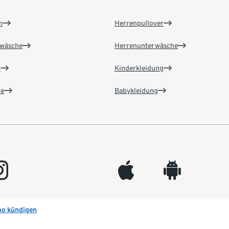
n
Herrenpullover
wäsche
Herrenunterwäsche
n
Kinderkleidung
e
Babykleidung
gram
appleinc
android
bo kündigen