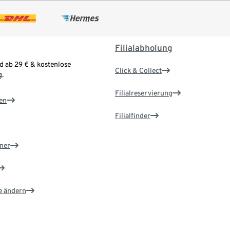
Filialabholung
d ab 29 € & kostenlose
Click & Collect
.
Filialreservierung
en
Filialfinder
ner
e ändern