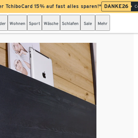
er TchiboCard 15% auf fast alles sparen!*
DANKE26
C
der
Wohnen
Sport
Wäsche
Schlafen
Sale
Mehr