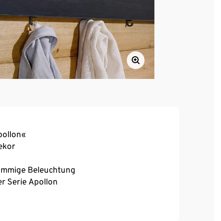
pollon«
ekor
timmige Beleuchtung
r Serie Apollon