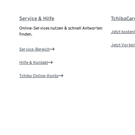
Service & Hilfe
TchiboCar
Online-Services nutzen & schnell Antworten
Jetzt kostenl
finden.
Jetzt Vortei
Service-Bereich
Hilfe & Kontakt
Tchibo Online-Konto