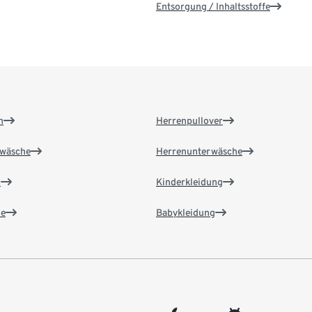
Entsorgung / Inhaltsstoffe
n
Herrenpullover
wäsche
Herrenunterwäsche
n
Kinderkleidung
e
Babykleidung