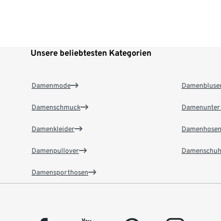
Unsere beliebtesten Kategorien
Damenmode
Damenbluse
Damenschmuck
Damenunter
Damenkleider
Damenhose
Damenpullover
Damenschuh
Damensporthosen