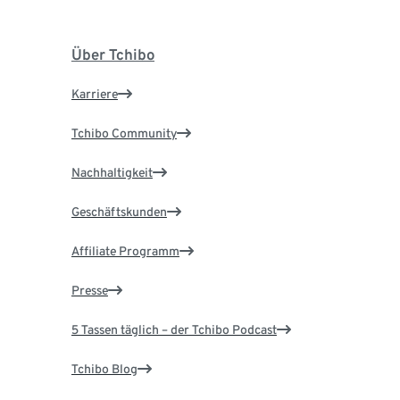
Über Tchibo
Karriere
Tchibo Community
Nachhaltigkeit
Geschäftskunden
Affiliate Programm
Presse
5 Tassen täglich – der Tchibo Podcast
Tchibo Blog