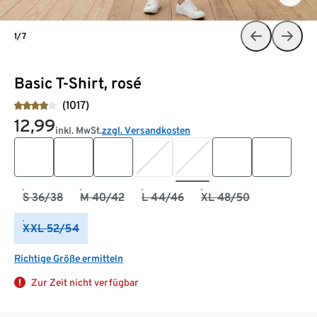
1/7
Basic T-Shirt, rosé
(1017)
12,99
inkl. MwSt.
zzgl. Versandkosten
S 36/38
M 40/42
L 44/46
XL 48/50
XXL 52/54
Richtige Größe ermitteln
Zur Zeit nicht verfügbar