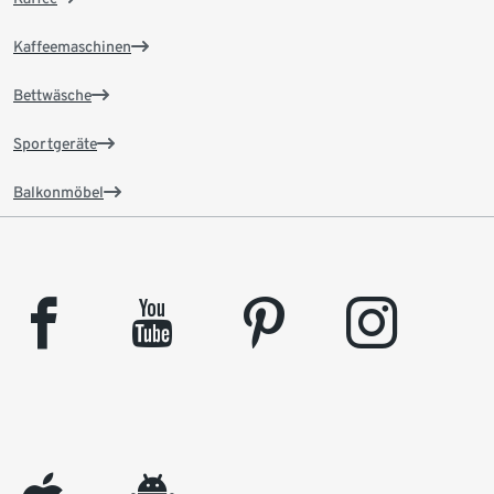
Kaffeemaschinen
Bettwäsche
Sportgeräte
Balkonmöbel
facebook
youtube
pinterest
instagram