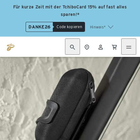
Für kurze Zeit mit der TchiboCard 15% auf fast alles
sparen!*
DANKE26
Code kopieren
Hinweis*