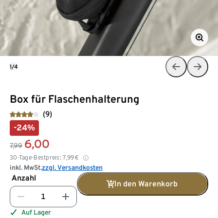
1/4
Box für Flaschenhalterung
(9)
-24%
6,00
7,99
30-Tage-Bestpreis:
7,99
€
inkl. MwSt.
zzgl. Versandkosten
Anzahl
In den Warenkorb
Auf Lager