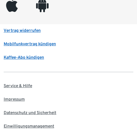
appleinc
android
Vertrag widerrufen
Mobilfunkvertrag kündigen
Kaffee-Abo kündigen
Service & Hilfe
Impressum
Datenschutz und Sicherheit
Einwilligungsmanagement