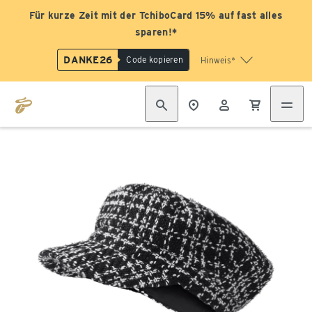
Für kurze Zeit mit der TchiboCard 15% auf fast alles
sparen!*
DANKE26
Code kopieren
Hinweis*