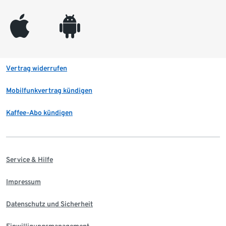
appleinc
android
Vertrag widerrufen
Mobilfunkvertrag kündigen
Kaffee-Abo kündigen
Service & Hilfe
Impressum
Datenschutz und Sicherheit