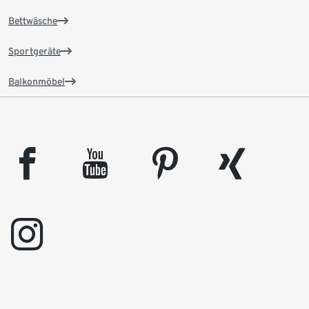
Bettwäsche
Sportgeräte
Balkonmöbel
facebook
youtube
pinterest
xing
instagram