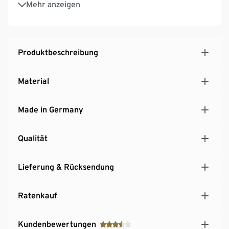
Mehr anzeigen
leichte, schwebende Optik
Melierte Strukturgewebe-Optik
Exklusiv für Tchibo
Hersteller: Max Winzer®
Produktbeschreibung
MADE IN GERMANY
Material
Made in Germany
Qualität
Lieferung & Rücksendung
Ratenkauf
Kundenbewertungen