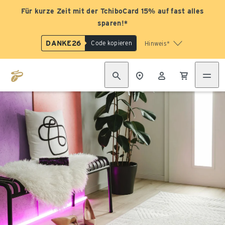
Für kurze Zeit mit der TchiboCard 15% auf fast alles
sparen!*
DANKE26
Code kopieren
Hinweis*