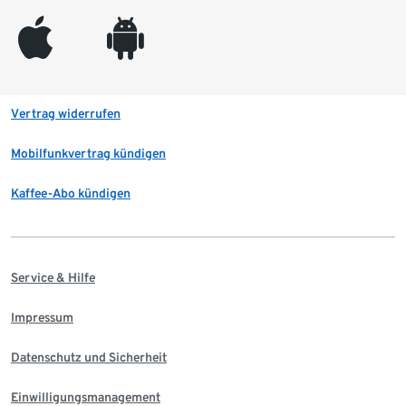
appleinc
android
Vertrag widerrufen
Mobilfunkvertrag kündigen
Kaffee-Abo kündigen
Service & Hilfe
Impressum
Datenschutz und Sicherheit
Einwilligungsmanagement