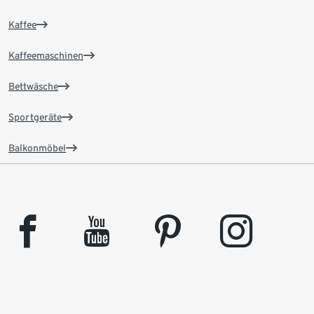
Kaffee
Kaffeemaschinen
Bettwäsche
Sportgeräte
Balkonmöbel
facebook
youtube
pinterest
instagram