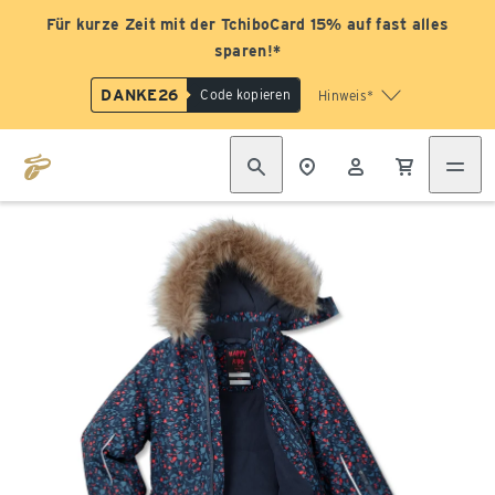
Für kurze Zeit mit der TchiboCard 15% auf fast alles
sparen!*
DANKE26
Code kopieren
Hinweis*