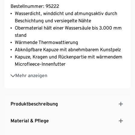
Bestellnummer: 95222
Wasserdicht, winddicht und atmungsaktiv durch
Beschichtung und versiegelte Nähte
Obermaterial hält einer Wassersäule bis 3.000 mm
stand
Wärmende Thermowattierung
Abknöpfbare Kapuze mit abnehmbarem Kunstpelz
Kapuze, Kragen und Rückenpartie mit wärmendem
Microfleece-Innenfutter
Abnehmbarer, wasserdichter Schneefang mit
Mehr anzeigen
rutschhemmender Gummierung und Druckknöpfen
zur Weitenregulierung
2 Eingrifftaschen mit Reißverschluss
Skipass-Tasche am Ärmel
Produktbeschreibung
Reflektoren auf Vorder- und Rückseite
Weiches, strapazierfähiges Obermaterial – Mit
Material & Pflege
umweltschonender ecorepel®-Imprägnierung
Klettverschluss zum Fixieren der Kapuze