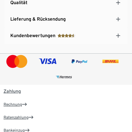
Qualität
Reißverschluss mit Kinnschutz
Ärmelsaum mit Klettverschluss zur
Weitenregulierung
Lieferung & Rücksendung
Kundenbewertungen
Zahlung
Rechnung
Ratenzahlung
Bankeinzug