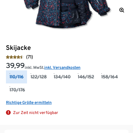
Skijacke
(71)
39,99
inkl. MwSt.
inkl. Versandkosten
110/116
122/128
134/140
146/152
158/164
170/176
Richtige Größe ermitteln
Zur Zeit nicht verfügbar