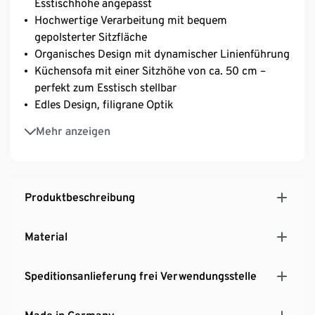
Esstischhöhe angepasst
Hochwertige Verarbeitung mit bequem
gepolsterter Sitzfläche
Organisches Design mit dynamischer Linienführung
Küchensofa mit einer Sitzhöhe von ca. 50 cm –
perfekt zum Esstisch stellbar
Edles Design, filigrane Optik
Seiten- und Rückenteil mit sanften Rundungen
Mehr anzeigen
Sitzfläche mit aufgelegter Polstermatte für
besonderen Sitzkomfort
Die elegant geschwungenen Armlehnen verjüngen
sich nach unten hin und unterstreichen den Retro-
Produktbeschreibung
Charme dieser kompakten Möbelserie
Die Rückenpartie ist mit dekorativen Zierknöpfen
Material
versehen
Filigrane, konische Füße aus Buchen-Massivholz
Speditionsanlieferung frei Verwendungsstelle
Strapazierfähiges Flachgewebe in zeitlosem
Anthrazit
Der grob strukturierte Webstoff präsentiert sich in