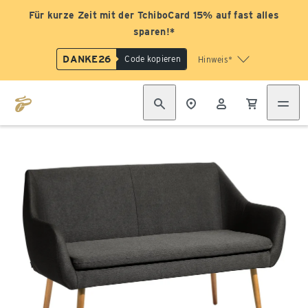
Für kurze Zeit mit der TchiboCard 15% auf fast alles
sparen!*
DANKE26
Code kopieren
Hinweis*