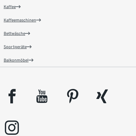
Kaffee
Kaffeemaschinen
Bettwäsche
Sportgeräte
Balkonmöbel
facebook
youtube
pinterest
xing
instagram