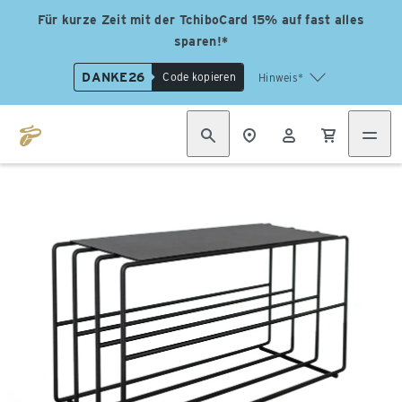
Für kurze Zeit mit der TchiboCard 15% auf fast alles
sparen!*
DANKE26
Code kopieren
Hinweis*