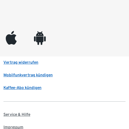
appleinc
android
Vertrag widerrufen
Mobilfunkvertrag kündigen
Kaffee-Abo kündigen
Service & Hilfe
Impressum