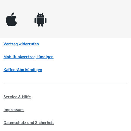
appleinc
android
Vertrag widerrufen
Mobilfunkvertrag kündigen
Kaffee-Abo kündigen
Service & Hilfe
Impressum
Datenschutz und Sicherheit