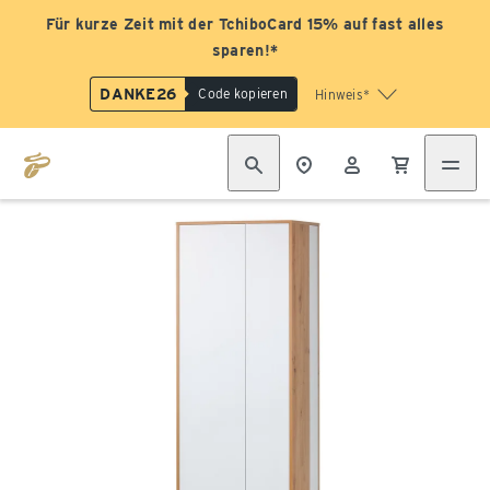
Für kurze Zeit mit der TchiboCard 15% auf fast alles
sparen!*
DANKE26
Code kopieren
Hinweis*