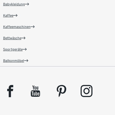
Babykleidung
Kaffee
Kaffeemaschinen
Bettwäsche
Sportgeräte
Balkonmöbel
facebook
youtube
pinterest
instagram