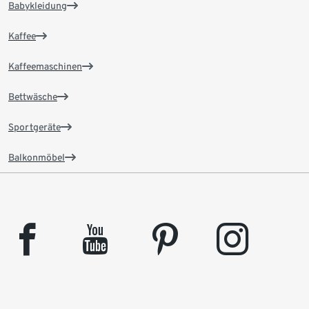
Babykleidung
Kaffee
Kaffeemaschinen
Bettwäsche
Sportgeräte
Balkonmöbel
facebook
youtube
pinterest
instagram