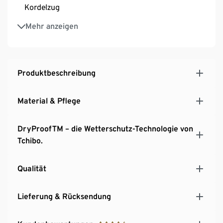
Kordelzug
Hochschließender Kragen
Mehr anzeigen
Front-Reißverschluss mit Kinnschutz
2 Reißverschluss-Eingrifftaschen, 1 Handy-
Innentasche
Belüftungsschlitze im oberen Rückenbereich
Produktbeschreibung
Variabler Saum mit Kordelzug
Armriegel mit reflektierenden Elementen – mit
Material & Pflege
Klettverschluss verstellbar
Leicht verlängerte Rückenpartie
DryProofTM – die Wetterschutz-Technologie von
Unisex
Tchibo.
Qualität
Lieferung & Rücksendung