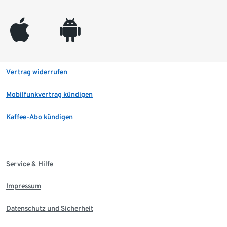
appleinc
android
Vertrag widerrufen
Mobilfunkvertrag kündigen
Kaffee-Abo kündigen
Service & Hilfe
Impressum
Datenschutz und Sicherheit