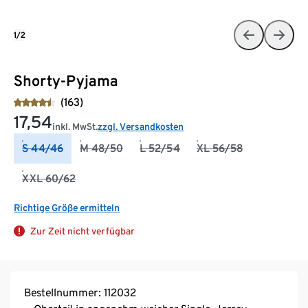
1/2
Shorty-Pyjama
(163)
17,54
inkl. MwSt.
zzgl. Versandkosten
S 44/46
M 48/50
L 52/54
XL 56/58
XXL 60/62
Richtige Größe ermitteln
Zur Zeit nicht verfügbar
Bestellnummer: 112032