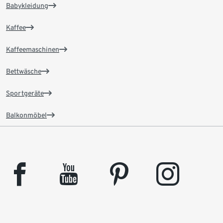
Babykleidung
Kaffee
Kaffeemaschinen
Bettwäsche
Sportgeräte
Balkonmöbel
facebook
youtube
pinterest
instagram