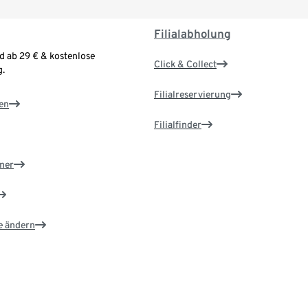
Filialabholung
d ab 29 € & kostenlose
Click & Collect
.
Filialreservierung
en
Filialfinder
ner
e ändern