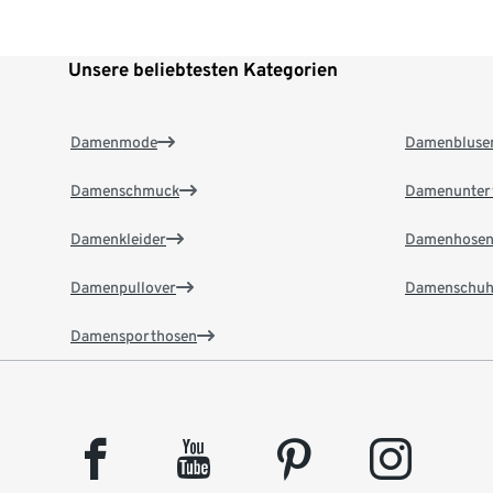
Unsere beliebtesten Kategorien
Damenmode
Damenbluse
Damenschmuck
Damenunter
Damenkleider
Damenhose
Damenpullover
Damenschuh
Damensporthosen
facebook
youtube
pinterest
instagram