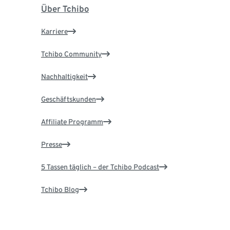
Über Tchibo
Karriere
Tchibo Community
Nachhaltigkeit
Geschäftskunden
Affiliate Programm
Presse
5 Tassen täglich – der Tchibo Podcast
Tchibo Blog