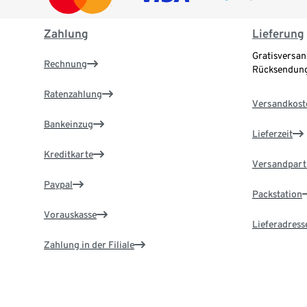
Zahlung
Lieferung
Gratisversan
Rechnung
Rücksendung
Ratenzahlung
Versandkost
Bankeinzug
Lieferzeit
Kreditkarte
Versandpart
Paypal
Packstation
Vorauskasse
Lieferadress
Zahlung in der Filiale