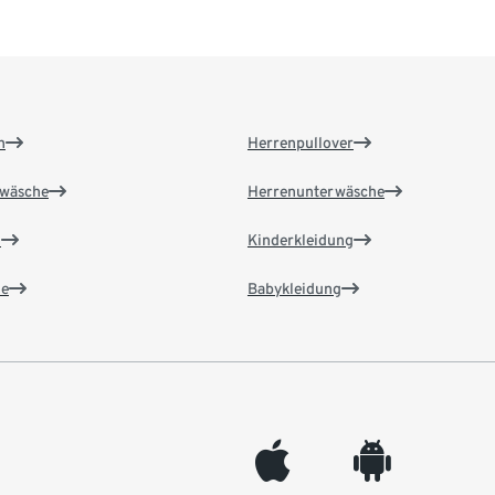
n
Herrenpullover
wäsche
Herrenunterwäsche
n
Kinderkleidung
e
Babykleidung
appleinc
android