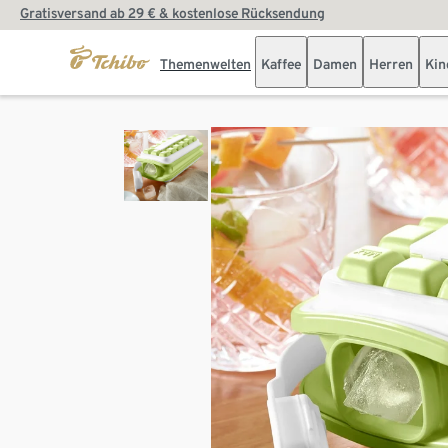
Gratisversand ab 29 € & kostenlose Rücksendung
Themenwelten
Kaffee
Damen
Herren
Kin