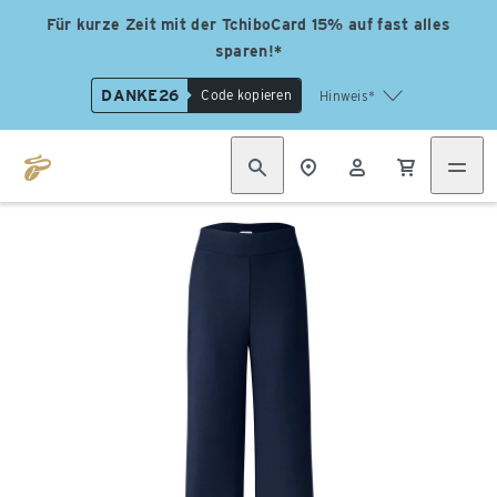
Für kurze Zeit mit der TchiboCard 15% auf fast alles
sparen!*
DANKE26
Code kopieren
Hinweis*