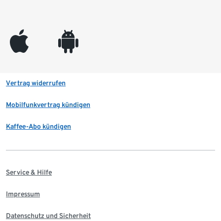
appleinc
android
Vertrag widerrufen
Mobilfunkvertrag kündigen
Kaffee-Abo kündigen
Service & Hilfe
Impressum
Datenschutz und Sicherheit