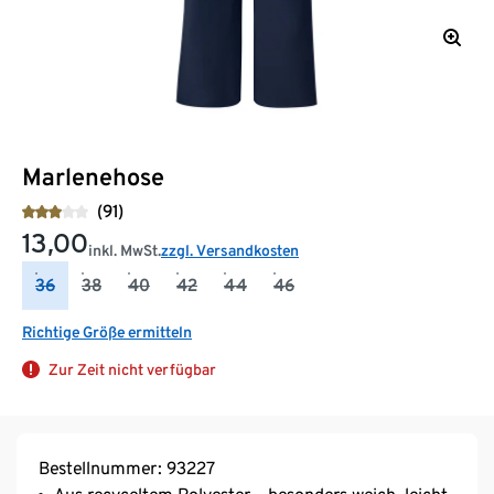
Marlenehose
(91)
13,00
inkl. MwSt.
zzgl. Versandkosten
36
38
40
42
44
46
Richtige Größe ermitteln
Zur Zeit nicht verfügbar
Bestellnummer: 93227