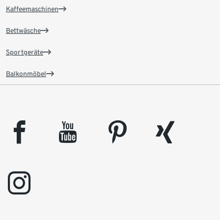
Kaffeemaschinen
Bettwäsche
Sportgeräte
Balkonmöbel
facebook
youtube
pinterest
xing
instagram