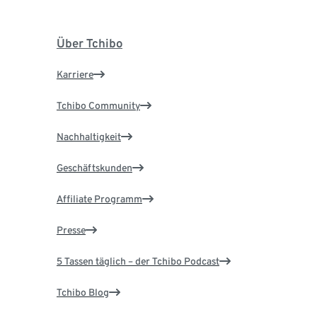
Über Tchibo
Karriere
Tchibo Community
Nachhaltigkeit
Geschäftskunden
Affiliate Programm
Presse
5 Tassen täglich – der Tchibo Podcast
Tchibo Blog