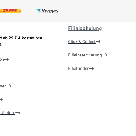
Filialabholung
d ab 29 € & kostenlose
Click & Collect
.
Filialreservierung
en
Filialfinder
ner
e ändern