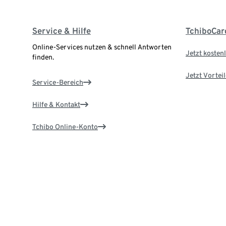
Service & Hilfe
TchiboCar
Online-Services nutzen & schnell Antworten
Jetzt kostenl
finden.
Jetzt Vortei
Service-Bereich
Hilfe & Kontakt
Tchibo Online-Konto