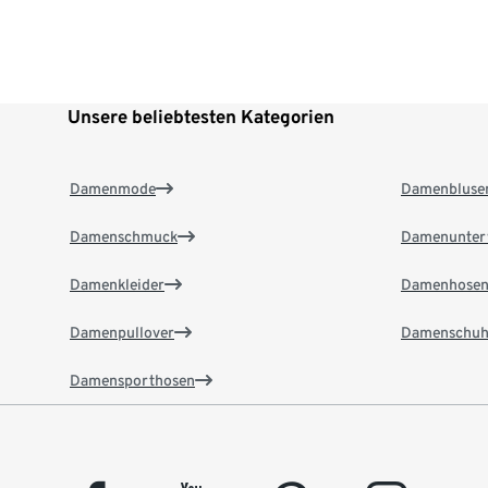
Unsere beliebtesten Kategorien
Damenmode
Damenbluse
Damenschmuck
Damenunter
Damenkleider
Damenhose
Damenpullover
Damenschuh
Damensporthosen