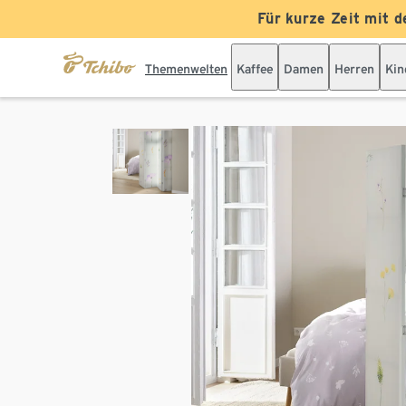
Für kurze Zeit mit d
Themenwelten
Kaffee
Damen
Herren
Kin