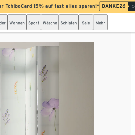
er TchiboCard 15% auf fast alles sparen!*
DANKE26
C
der
Wohnen
Sport
Wäsche
Schlafen
Sale
Mehr